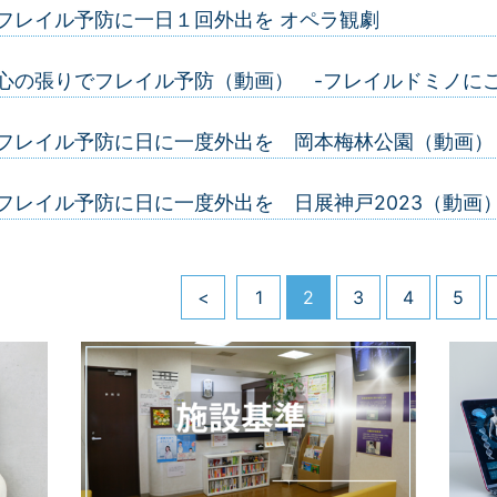
フレイル予防に一日１回外出を オペラ観劇
心の張りでフレイル予防（動画） -フレイルドミノにご
フレイル予防に日に一度外出を 岡本梅林公園（動画）
フレイル予防に日に一度外出を 日展神戸2023（動画
<
1
2
3
4
5