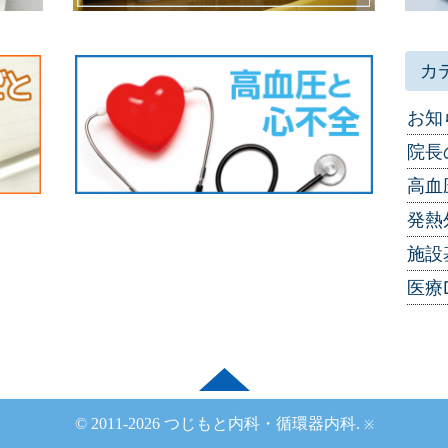
カ
お知
院長
高血
発熱
施設
医療
© 2011-2026
つじもと内科・循環器内科
.
※