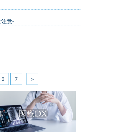
注意-
）
6
7
>