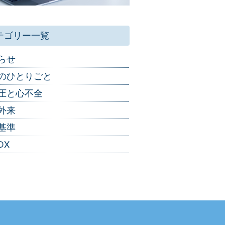
テゴリー一覧
らせ
のひとりごと
圧と心不全
外来
基準
DX